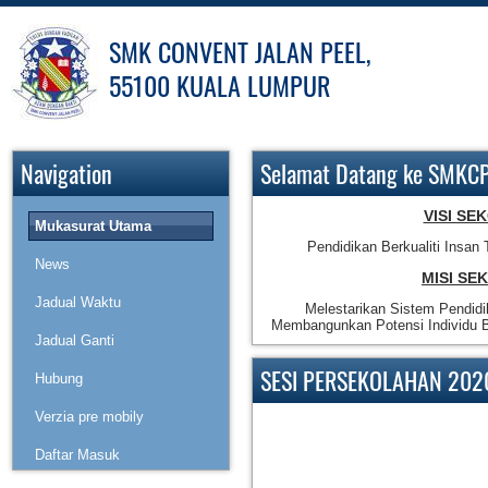
SMK CONVENT JALAN PEEL,
55100 KUALA LUMPUR
Navigation
Selamat Datang ke SMKC
VISI SE
Mukasurat Utama
Pendidikan Berkualiti Insan 
News
MISI SE
Jadual Waktu
Melestarikan Sistem Pendidi
Membangunkan Potensi Individu B
Jadual Ganti
SESI PERSEKOLAHAN 202
Hubung
Verzia pre mobily
Jadual Waktu 
Daftar Masuk