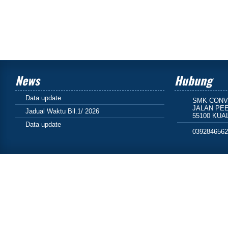
News
Hubung
Data update
SMK CONV
JALAN PEE
Jadual Waktu Bil.1/ 2026
55100 KUA
Data update
039284656